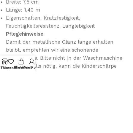
Breite: 7,5 cm
Länge: 1,40 m
Eigenschaften: Kratzfestigkeit,
Feuchtigkeitsresistenz, Langlebigkeit
Pflegehinweise
Damit der metallische Glanz lange erhalten
bleibt, empfehlen wir eine schonende
Handwäsche. Bitte nicht in der Waschmaschine
waschen. Falls nötig, kann die Kinderschärpe
Shop
Wunschliste
Warenkorb
Mein Konto
von der Rückseite auf niedriger Stufe (ohne
Dampf) gebügelt werden.
Rezensionen (0)
Farbmuster