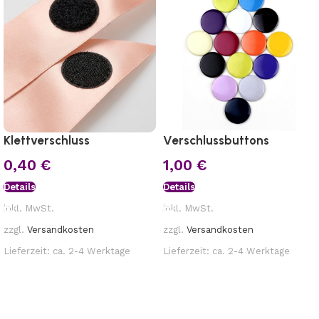
Klettverschluss
Verschlussbuttons
0,40
€
1,00
€
Details
Details
inkl. MwSt.
inkl. MwSt.
zzgl.
Versandkosten
zzgl.
Versandkosten
Lieferzeit:
ca. 2-4 Werktage
Lieferzeit:
ca. 2-4 Werktage