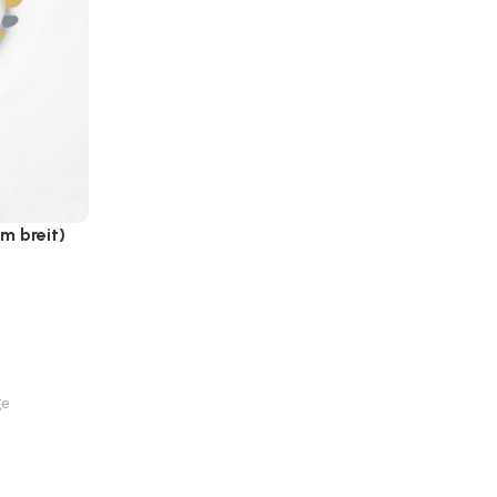
m breit)
ge