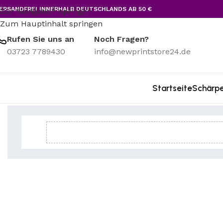
ERSANDFREI INNERHALB DEUTSCHLANDS AB 50 €
Zur Navigation springen
Zum Hauptinhalt springen
Rufen Sie uns an
Noch Fragen?
03723 7789430
info@newprintstore24.de
Startseite
Schärp