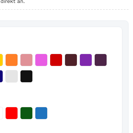
direkt an
.