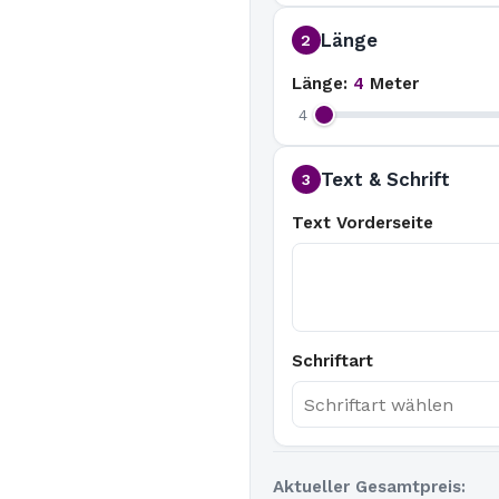
Länge
2
Länge:
4
Meter
4
Text & Schrift
3
Text Vorderseite
Schriftart
Aktueller Gesamtpreis: