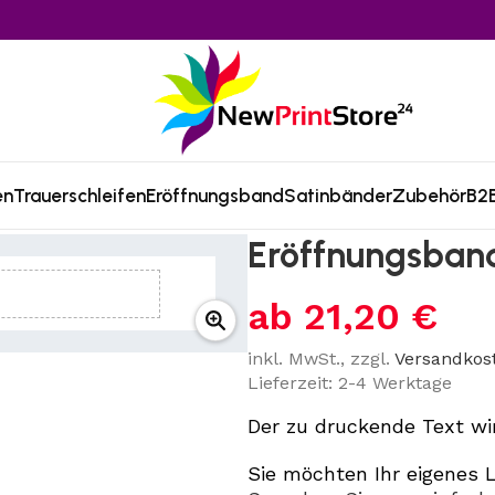
en
Trauerschleifen
Eröffnungsband
Satinbänder
Zubehör
B2B
Eröffnungsband
ab
21,20
€
inkl. MwSt., zzgl.
Versandkos
Lieferzeit: 2-4 Werktage
Der zu druckende Text wi
Sie möchten Ihr eigenes L