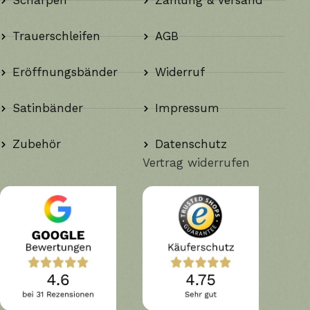
Schärpen
Zahlung & Versand
Privatpersonen schätzen sie für
JGA-Schärpen
,
Trauerschleifen
AGB
Geburtstagsdekorationen oder als hochwertiges Band
für großformatige Geschenke. Unternehmen nutzen
Eröffnungsbänder
Widerruf
die breite Farbpalette, um Dekorationen exakt auf ihr
Corporate Design abzustimmen.
Satinbänder
Impressum
Goldrand für exklusive Momente
Zubehör
Datenschutz
Wenn es etwas edler sein darf, ist unser Satinband
Vertrag widerrufen
mit Strichrandgold die erste Wahl. Es wird bevorzugt
bei Gala-Abende, für Siegerehrungen oder als
Auszeichnung für Schützenkönige und
Weinprinzessinnen eingesetzt. Auch bei
Firmenjubiläen oder zur feierlichen Eröffnung als
Eröffnungsband
verleiht der goldene Akzent der
Veranstaltung einen royalen Glanz.