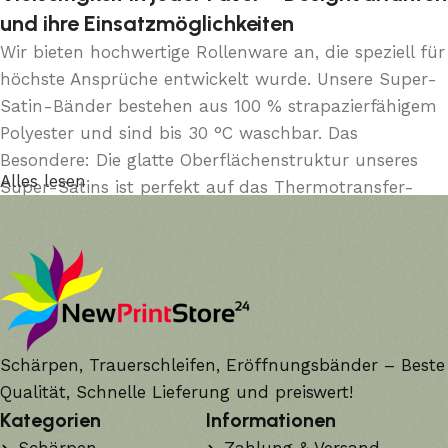
und ihre Einsatzmöglichkeiten
Wir bieten hochwertige Rollenware an, die speziell für
höchste Ansprüche entwickelt wurde. Unsere Super-
Satin-Bänder bestehen aus 100 % strapazierfähigem
Polyester und sind bis 30 °C waschbar. Das
Besondere: Die glatte Oberflächenstruktur unseres
Alles lesen
Super-Satins ist perfekt auf das Thermotransfer-
Druckverfahren abgestimmt. Das bedeutet: Wenn die
Bänder bedruckt oder bei uns veredelt werden, bleibt
das Schriftbild auch bei Feuchtigkeit, Berührung oder
langer Lagerung gestochen scharf und farbstabil.
Unifarben – Der zeitlose Allrounder
Schärpen, Trauerschleifen, Eröffnungsbänder – Beste
Qualität, Schnelle Lieferung und preiswert!
Unsere einfarbigen Super-Satin-Bänder sind die Basis
Kategorien
Informationen
für fast jeden Anlass. In Vereinen werden sie oft für
Ehrungen oder als Kennzeichnungsbänder genutzt.